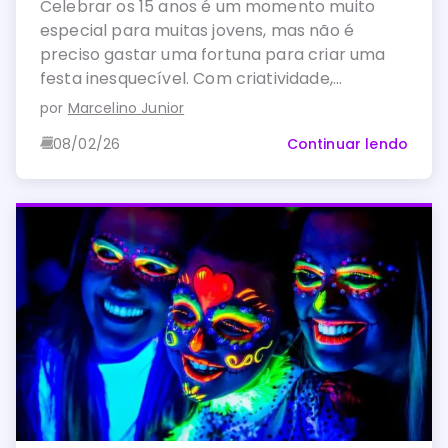
Celebrar os 15 anos é um momento muito
especial para muitas jovens, mas não é
preciso gastar uma fortuna para criar uma
festa inesquecível. Com criatividade,
organização e planejamento, é possível
por
Marcelino Junior
realizar uma comemoração incrível, mesmo
08/02/26
Continuar lendo
com um orçamento reduzido.