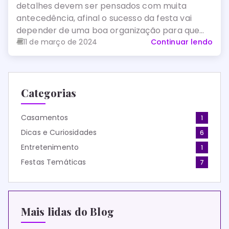
detalhes devem ser pensados com muita
antecedência, afinal o sucesso da festa vai
depender de uma boa organização para que
nada saia errado.
11 de março de 2024
Continuar lendo
Categorias
Casamentos
1
Dicas e Curiosidades
6
Entretenimento
1
Festas Temáticas
7
Mais lidas do Blog