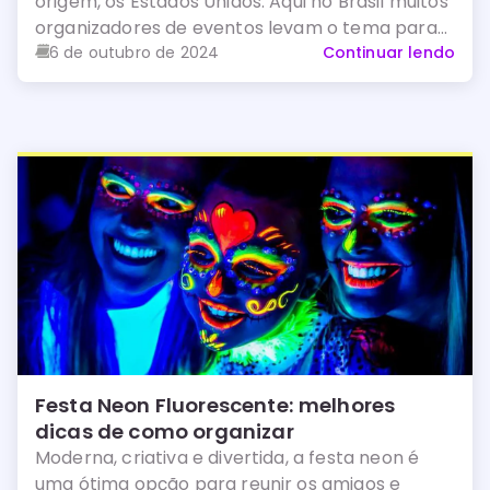
origem, os Estados Unidos. Aqui no Brasil muitos
organizadores de eventos levam o tema para
suas festas e eventos.
6 de outubro de 2024
Continuar lendo
Festa Neon Fluorescente: melhores
dicas de como organizar
Moderna, criativa e divertida, a festa neon é
uma ótima opção para reunir os amigos e