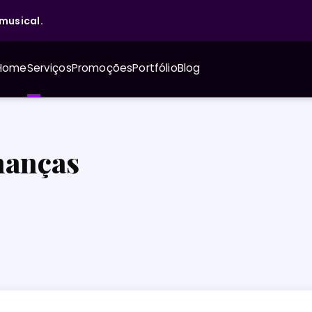
musical.
Home
Serviços
Promoções
Portfólio
Blog
nanças