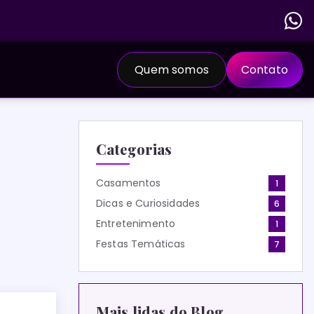
Quem somos
Contato
Categorias
Casamentos
1
Dicas e Curiosidades
6
Entretenimento
1
Festas Temáticas
7
Mais lidas do Blog