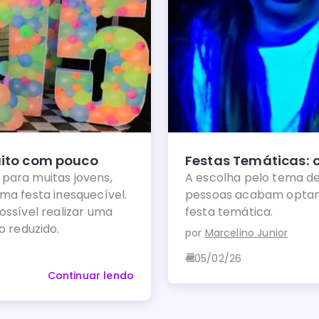
uito com pouco
Festas Temáticas: c
para muitas jovens,
A escolha pelo tema de
ma festa inesquecível.
pessoas acabam optan
ossível realizar uma
festa temática.
 reduzido.
por
Marcelino Junior
05/02/26
Continuar lendo