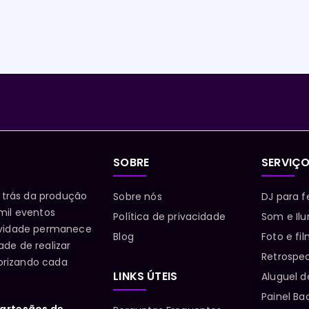
SOBRE
SERVIÇ
 trás da produção
Sobre nós
DJ para f
mil eventos
Política de privacidade
Som e Il
sividade permanece
Blog
Foto e f
de de realizar
Retrospe
lorizando cada
LINKS ÚTEIS
Aluguel d
Painel Ba