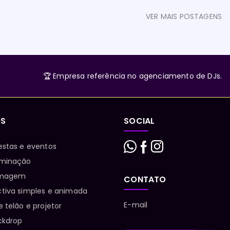
VER MAIS POSTAGENS
🏆 Empresa referência no agenciamento de DJs.
OS
SOCIAL
estas e eventos
uminação
ilmagem
CONTATO
ctiva simples e animada
E-mail
e telão e projetor
ckdrop