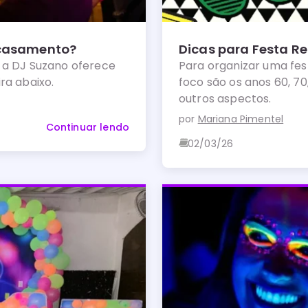
 casamento?
Dicas para Festa Re
 a DJ Suzano oferece
Para organizar uma fes
ra abaixo.
foco são os anos 60, 70,
outros aspectos.
por
Mariana Pimentel
Continuar lendo
02/03/26