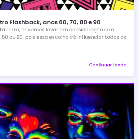
tro Flashback, anos 60, 70, 80 e 90
ta retro, devemos levar em consideração se o
 80 ou 90, pois essa escolha irá influenciar todos os
Continuar lendo