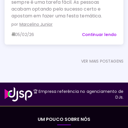
sempre é uma tarefa fácil. As pessoas
acabam optando pelo sucesso certo e
apostam em fazer uma festa temática.
por
Marcelino Junior
05/02/26
Continuar lendo
VER MAIS POSTAGENS
🏆 Empresa referência no agenciamento de
DJs.
UM POUCO SOBRE NÓS