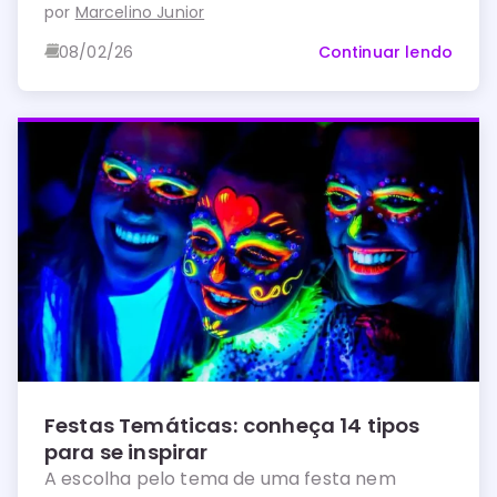
organização e planejamento, é possível
por
Marcelino Junior
realizar uma comemoração incrível, mesmo
08/02/26
Continuar lendo
com um orçamento reduzido.
Festas Temáticas: conheça 14 tipos
para se inspirar
A escolha pelo tema de uma festa nem