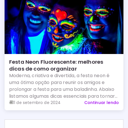
Festa Neon Fluorescente: melhores
dicas de como organizar
Moderna, criativa e divertida, a festa neon é
uma ótima opção para reunir os amigos e
prolongar a festa para uma baladinha. Abaixo
listamos algumas dicas essenciais para tornar
a sua festa ainda mais especial:
11 de setembro de 2024
Continuar lendo